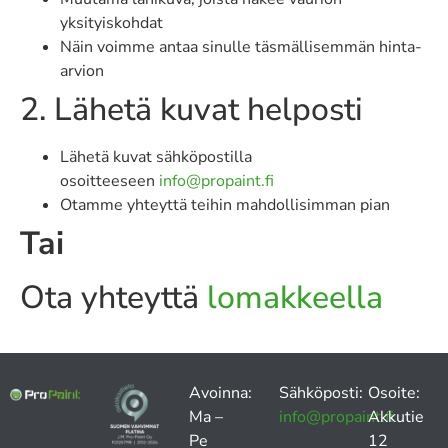
yksityiskohdat
Näin voimme antaa sinulle täsmällisemmän hinta-
arvion
2. Lähetä kuvat helposti
Lähetä kuvat sähköpostilla
osoitteeseen
info@propaint.fi
Otamme yhteyttä teihin mahdollisimman pian
Tai
Ota yhteyttä
lomakkeella
Avoinna:
Sähköposti:
Osoite:
Ma –
info@propaint.fi
Akkutie
Pe
12