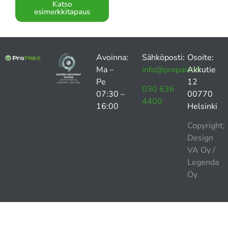
Katso
esimerkkitapaus
Avoinna:
Sähköposti:
Osoite:
Ma –
info@propaint.fi
Akkutie
Pe
12
030 636
07:30 –
00770
4400
16:00
Helsinki
Copyright;
Design
VA Oy
/
Legenda
Oy