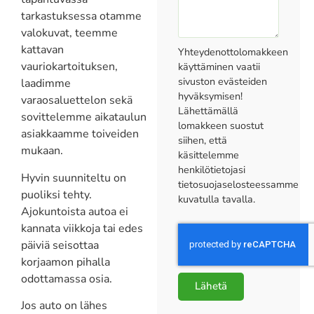
tarkastuksessa otamme
valokuvat, teemme
kattavan
Yhteydenottolomakkeen
vauriokartoituksen,
käyttäminen vaatii
sivuston evästeiden
laadimme
hyväksymisen!
varaosaluettelon sekä
Lähettämällä
sovittelemme aikataulun
lomakkeen suostut
asiakkaamme toiveiden
siihen, että
mukaan.
käsittelemme
henkilötietojasi
Hyvin suunniteltu on
tietosuojaselosteessamme
puoliksi tehty.
kuvatulla tavalla.
Ajokuntoista autoa ei
kannata viikkoja tai edes
päiviä seisottaa
korjaamon pihalla
odottamassa osia.
Lähetä
Jos auto on lähes