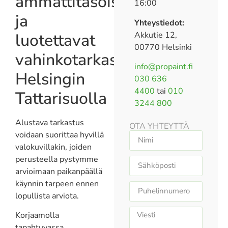
ammattitasoiset
16:00
ja
Yhteystiedot:
luotettavat
Akkutie 12,
00770 Helsinki
vahinkotarkastukset
info@propaint.fi
Helsingin
030 636
4400
tai
010
Tattarisuolla
3244 800
Alustava tarkastus
OTA YHTEYTTÄ
voidaan suorittaa hyvillä
valokuvillakin, joiden
perusteella pystymme
arvioimaan paikanpäällä
käynnin tarpeen ennen
lopullista arviota.
Korjaamolla
tapahtuvassa