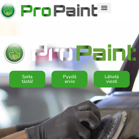
Soita
Pyydä
Lähetä
tästä!
arvio
viesti