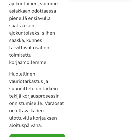
ajokuntoinen, voimme
asiakkaan odottaessa
pienellä ensiavulla
saattaa sen
ajokuntoiseksi siihen
saakka, kunnes
tarvittavat osat on
toimitettu
korjaamollemme.
Huolellinen
vauriotarkastus ja
suunnittelu on tärkein
tekijä korjausprosessin
onnistumiselle. Varaosat
on oltava käden
ulottuvilla korjauksen
aloituspäivänä.