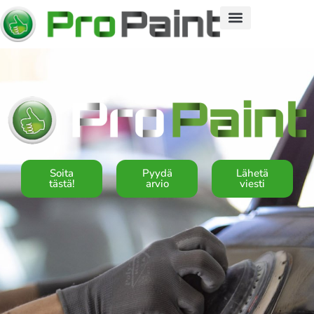
Soita
Pyydä
Lähetä
tästä!
arvio
viesti