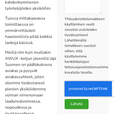
kahdenkymmenen
työntekijöiden yksiköihin.
Tuossa mittakaavassa
Yhteydenottolomakkeen
toimittaessa on
käyttäminen vaatii
sivuston evästeiden
ymmärrettävästi
hyväksymisen!
haasteellista pitää kaikkia
Lähettämällä
lankoja käsissä.
lomakkeen suostut
siihen, että
Meillä niin kuin muillakin
käsittelemme
AWUX -ketjun jäsenillä läpi
henkilötietojasi
Suomen on pääfokuksena
tietosuojaselosteessamme
asiakas ja pysyvät
kuvatulla tavalla.
asiakassuhteet, joten
olemme tiedostaneet
pienien yksiköidemme
voiman nimenomaan
laadunvalvonnassa,
Lähetä
nopeudessa ja
joustavuudessa.