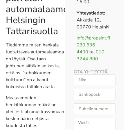
16:00
automaalaamo
Yhteystiedot:
Helsingin
Akkutie 12,
00770 Helsinki
Tattarisuolla
info@propaint.fi
Tiedämme miten hankala
030 636
luotettavaa automaalaamoa
4400
tai
010
on löytää. Osaltaan
3244 800
johtunee siitäkin seikasta,
OTA YHTEYTTÄ
että ns. ”tehokkuuden
kulttuuri” on alkanut
kukoistaa tälläkin alalla.
Maalaamoiden
henkilökunnan määrä on
yleisesti alkanut kasvamaan
keskimäärin neljästä-
kuudesta lähes