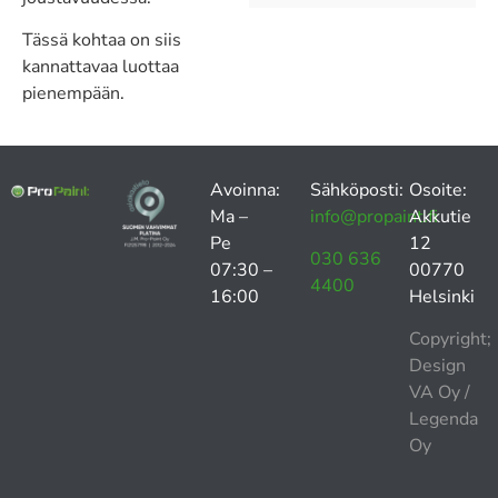
Tässä kohtaa on siis
kannattavaa luottaa
pienempään.
Avoinna:
Sähköposti:
Osoite:
Ma –
info@propaint.fi
Akkutie
Pe
12
030 636
07:30 –
00770
4400
16:00
Helsinki
Copyright;
Design
VA Oy
/
Legenda
Oy